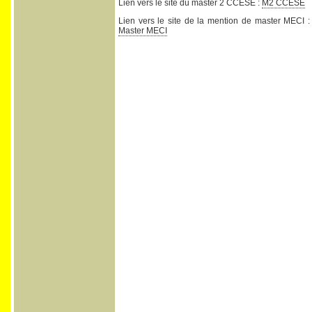
Lien vers le site du master 2 CCESE :
M2 CCESE
Lien vers le site de la mention de master MECI :
Master MECI