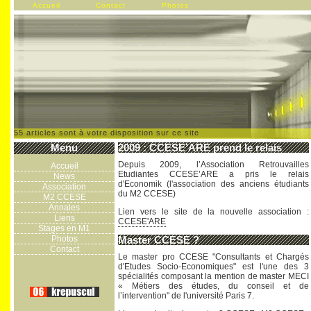
Accueil
Contact
Photos
55 articles sont à votre disposition sur ce site
Menu
2009 : CCESE’ARE prend le relais
Depuis 2009, l’Association Retrouvailles
Accueil
Etudiantes CCESE’ARE a pris le relais
News
d'Economik (l'association des anciens étudiants
Association
du M2 CCESE)
M2 CCESE
Annales
Lien vers le site de la nouvelle association :
Liens
CCESE'ARE
Stages en M1
Photos
Master CCESE ?
Contact
Le master pro CCESE "Consultants et Chargés
d'Etudes Socio-Economiques" est l'une des 3
spécialités composant la mention de master MECI
« Métiers des études, du conseil et de
l’intervention" de l'université Paris 7.